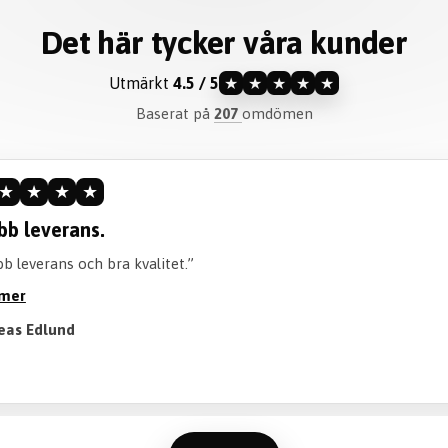
Det här tycker våra kunder
Utmärkt
4.5 / 5
★
★
★
★
★
Baserat på
207
omdömen
★
★
★
★
ommenderar verkligen.
iteten är perfekt och går att tvätta perfekt! Också en bra tid att 
öjan. Rekommenderar verkligen att köpa!”
 mer
Till