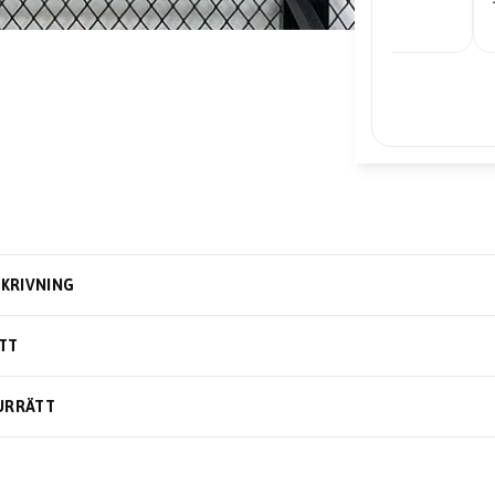
– Edward
KRIVNING
TT
URRÄTT