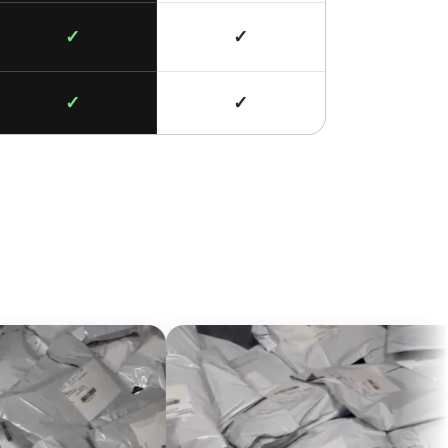
✓
✓
✓
✓