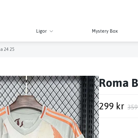
Ligor
Mystery Box
a 24 25
Roma Bo
299 kr
359