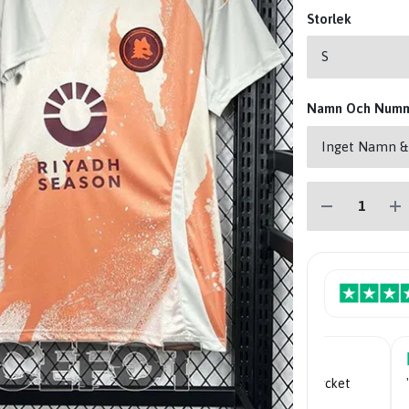
Storlek
Namn Och Num
"Mycket nöjd... priserna är mycket
bra."