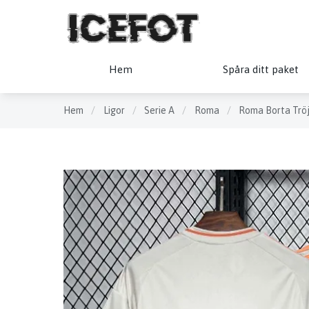
Hem
Spåra ditt paket
Hem
/
Ligor
/
Serie A
/
Roma
/
Roma Borta Tröj