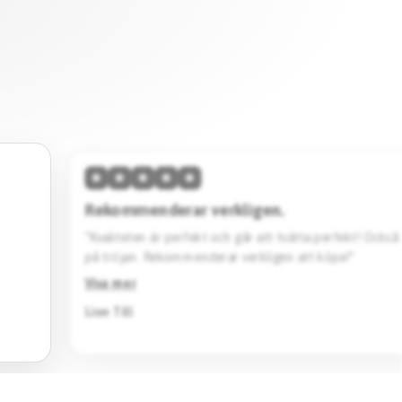
★
★
★
★
★
Hög kvalitet & skön passform.
vänta
“Den här tröjan imponerar med sin höga kvalitet och 
Designen är stilren. Jag köpte en svart Barcelona specia
Rekommenderar starkt.”
Visa mer
Jack Katto