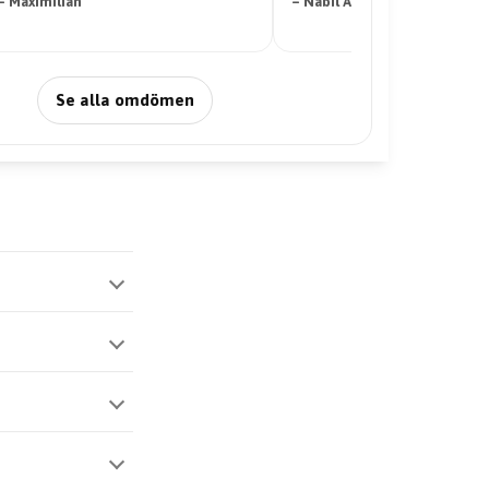
– Maximilian
– Nabil Abdi
Se alla omdömen