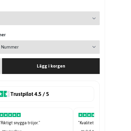
mer
Lägg i korgen
Trustpilot 4.5 / 5
"Riktigt snygga tröjor."
"Kvaliteten på tröjan är galen