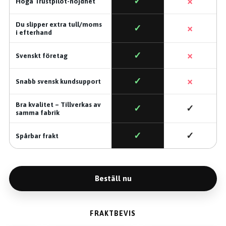
×
✓
Höga Trustpilot-nöjdhet
Du slipper extra tull/moms
×
✓
i efterhand
×
✓
Svenskt företag
×
✓
Snabb svensk kundsupport
Bra kvalitet – Tillverkas av
✓
✓
samma fabrik
✓
✓
Spårbar frakt
Beställ nu
FRAKTBEVIS