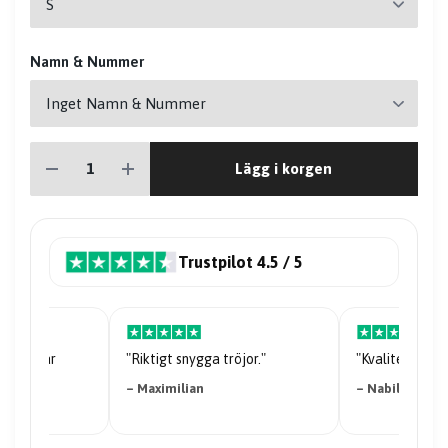
Namn & Nummer
Lägg i korgen
Trustpilot 4.5 / 5
riserna är
"Riktigt snygga tröjor."
"Kvaliteten på 
– Maximilian
– Nabil Abdi