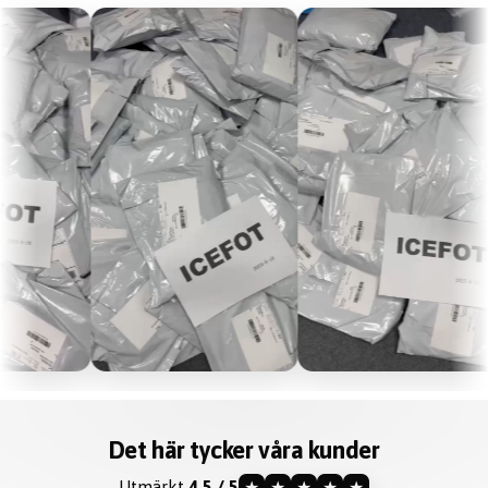
Det här tycker våra kunder
Utmärkt
4.5 / 5
★
★
★
★
★