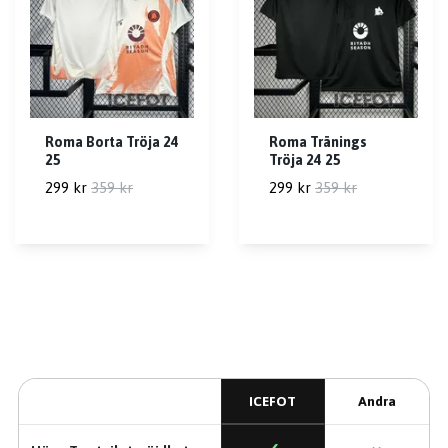
Roma Borta Tröja 24
Roma Tränings
25
Tröja 24 25
299 kr
359 kr
299 kr
359 kr
ICEFOT
Andra