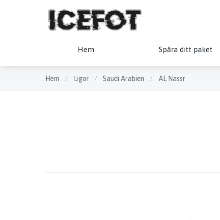
Hem
Spåra ditt paket
Hem
/
Ligor
/
Saudi Arabien
/
AL Nassr