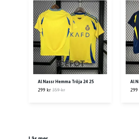
Al Nassr Hemma Tröja 24 25
Al N
299 kr
359 kr
299 
Läs mer