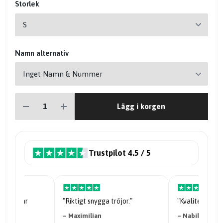
Storlek
Namn alternativ
Lägg i korgen
Trustpilot 4.5 / 5
riserna är
"Riktigt snygga tröjor."
"Kvaliteten på 
– Maximilian
– Nabil Abdi