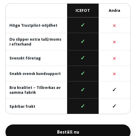
ICEFOT
Andra
×
✓
Höga Trustpilot-nöjdhet
Du slipper extra tull/moms
×
✓
i efterhand
×
✓
Svenskt företag
×
✓
Snabb svensk kundsupport
Bra kvalitet – Tillverkas av
✓
✓
samma fabrik
✓
✓
Spårbar frakt
Beställ nu