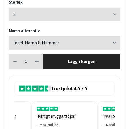
Storlek
Namn alternativ
Lägg i korgen
Trustpilot 4.5 / 5
riserna är
"Riktigt snygga tröjor."
"Kvaliteten på 
– Maximilian
– Nabil Abdi