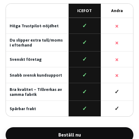
ICEFOT
Andra
×
✓
Höga Trustpilot-nöjdhet
Du slipper extra tull/moms
×
✓
i efterhand
×
✓
Svenskt företag
×
✓
Snabb svensk kundsupport
Bra kvalitet – Tillverkas av
✓
✓
samma fabrik
✓
✓
Spårbar frakt
Beställ nu