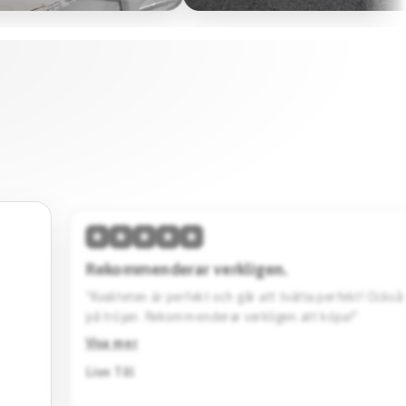
★
★
★
★
★
Hög kvalitet & skön passform.
vänta
“Den här tröjan imponerar med sin höga kvalitet och 
Designen är stilren. Jag köpte en svart Barcelona specia
Rekommenderar starkt.”
Visa mer
Jack Katto