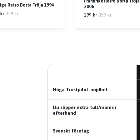
Frankrike Retro Borta Tröja
ige Retro Borta Tröja 1994
2006
kr
359 kr
299 kr
359 kr
Höga Trustpilot-nöjdhet
Du slipper extra tull/moms i
efterhand
Svenskt företag