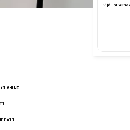
"Mycket nöjd... priserna är mycket
bra."
– Edward
KRIVNING
TT
URRÄTT