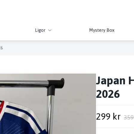
Ligor
Mystery Box
26
Japan 
2026
299 kr
359