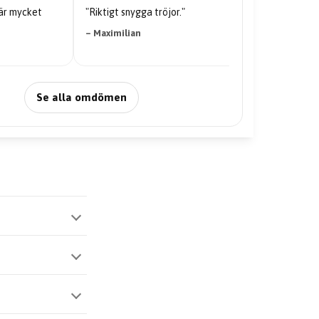
"Riktigt snygga tröjor."
"Kvaliteten på tröjan är galen
– Maximilian
– Nabil Abdi
Se alla omdömen