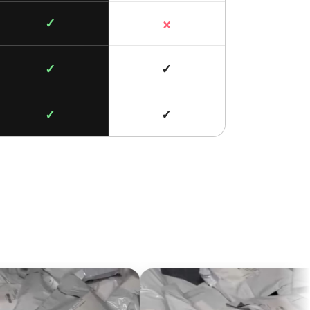
×
✓
✓
✓
✓
✓