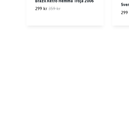
Brazil Retro Hemma Tröja 2006
Sver
299 kr
359 kr
299 