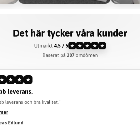
Det här tycker våra kunder
Utmärkt
4.5 / 5
★
★
★
★
★
Baserat på
207
omdömen
★
★
★
★
ommenderar verkligen.
iteten är perfekt och går att tvätta perfekt! Också en bra tid att 
röjan. Rekommenderar verkligen att köpa!”
 mer
Till