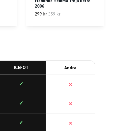
Frankrike Hemma Tröja Retro
2006
299 kr
359 kr
ICEFOT
Andra
×
✓
×
✓
×
✓