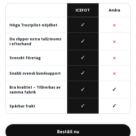
ICEFOT
Andra
×
✓
Höga Trustpilot-nöjdhet
Du slipper extra tull/moms
×
✓
i efterhand
×
✓
Svenskt företag
×
✓
Snabb svensk kundsupport
Bra kvalitet – Tillverkas av
✓
✓
samma fabrik
✓
✓
Spårbar frakt
Beställ nu