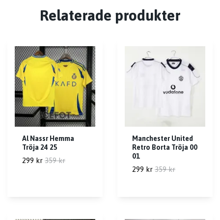
Relaterade produkter
Al Nassr Hemma
Manchester United
Tröja 24 25
Retro Borta Tröja 00
01
299 kr
359 kr
299 kr
359 kr