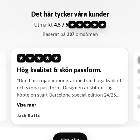
Det här tycker våra kunder
Utmärkt
4.5 / 5
★
★
★
★
★
Baserat på
207
omdömen
★
★
★
★
★
Bra skjorta.
“Bra skjorta. Bra service och bra att du hjälper
t
mig.”
Visa mer
Frank Roaks