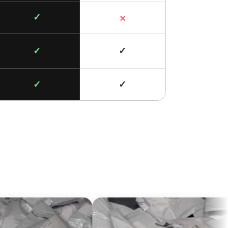
×
✓
✓
✓
✓
✓