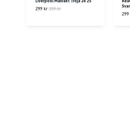
Liverpool Målvakt Tröja 24 25
Real
Svar
299 kr
359 kr
299 