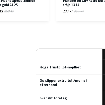
 Madrid Special Edition
Manchester City Retro Bor
t guld 24 25
tröja 13 14
kr
359 kr
299 kr
359 kr
Höga Trustpilot-nöjdhet
Du slipper extra tull/moms i
efterhand
Svenskt företag