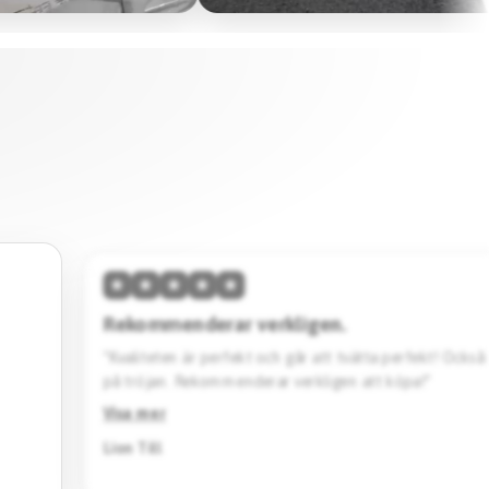
★
★
★
★
★
Hög kvalitet & skön passform.
vänta
“Den här tröjan imponerar med sin höga kvalitet och 
Designen är stilren. Jag köpte en svart Barcelona specia
Rekommenderar starkt.”
Visa mer
Jack Katto