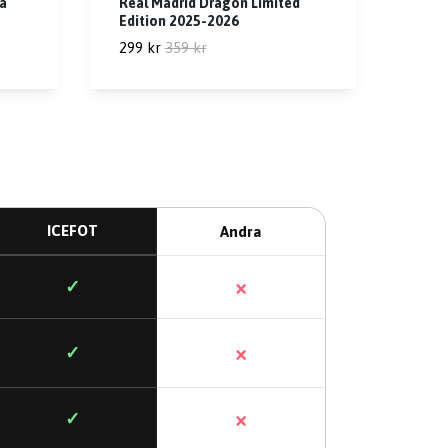
ta
Real Madrid Dragon Limited
Edition 2025-2026
299 kr
359 kr
ICEFOT
Andra
×
✓
×
✓
×
✓