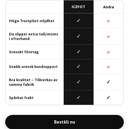
ICEFOT
Andra
×
✓
Höga Trustpilot-nöjdhet
Du slipper extra tull/moms
×
✓
i efterhand
×
✓
Svenskt företag
×
✓
Snabb svensk kundsupport
Bra kvalitet – Tillverkas av
✓
✓
samma fabrik
✓
✓
Spårbar frakt
Beställ nu