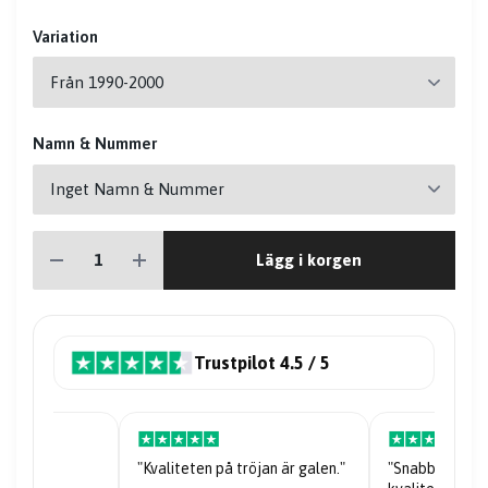
Variation
Namn & Nummer
Lägg i korgen
Trustpilot 4.5 / 5
röjor."
"Kvaliteten på tröjan är galen."
"Snabb leveran