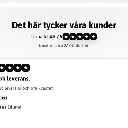
Det här tycker våra kunder
Utmärkt
4.5 / 5
★
★
★
★
★
Baserat på
207
omdömen
★
★
★
★
ommenderar verkligen.
iteten är perfekt och går att tvätta perfekt! Också en bra tid att 
öjan. Rekommenderar verkligen att köpa!”
 mer
Till