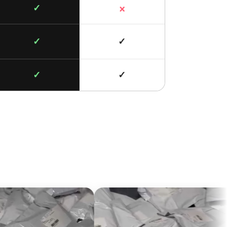
×
✓
✓
✓
✓
✓