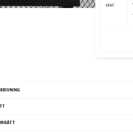
"Mycket nöjd... priserna är mycket
bra."
– Edward
KRIVNING
TT
URRÄTT