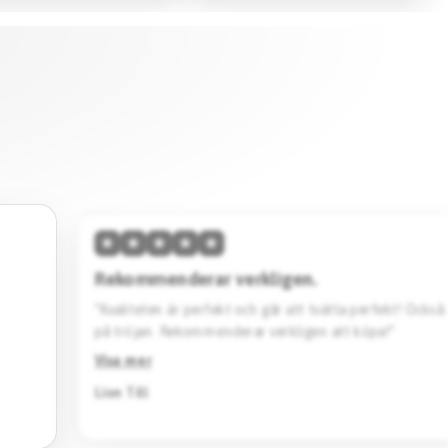
★
★
★
★
★
Hög kvalitet & skön passform.
vänta
“Den här tröjan imponerar med sin höga kvalitet och 
Designen är stilren. Jag köpte en svart Barcelona specia
Rekommenderar starkt.”
Visa mer
Jack Katto