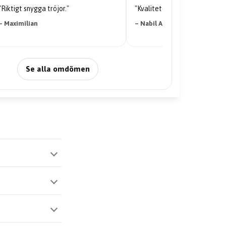
"Riktigt snygga tröjor."
"Kvaliteten på tröjan är galen
– Maximilian
– Nabil Abdi
Se alla omdömen