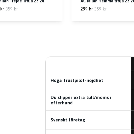
ilan Trejde Tröja 23 24
AC Milan Hemma tröja 23 2
kr
359 kr
299 kr
359 kr
Höga Trustpilot-nöjdhet
Du slipper extra tull/moms i
efterhand
Svenskt företag