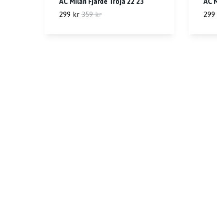
AC Milan Fjärde Tröja 22 23
AC M
299 kr
359 kr
299 