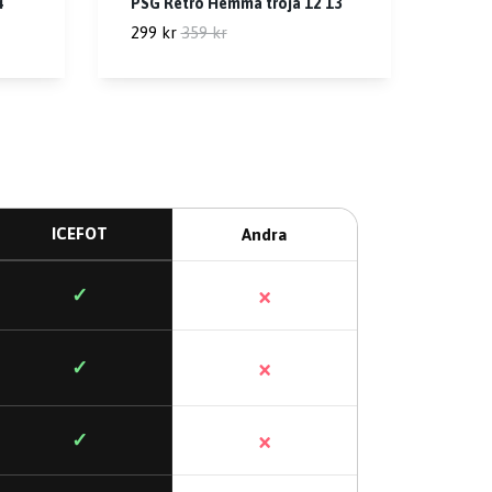
4
PSG Retro Hemma tröja 12 13
299 kr
359 kr
ICEFOT
Andra
×
✓
×
✓
×
✓