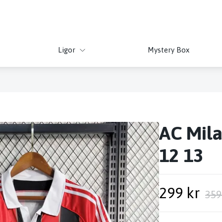
Ligor
Mystery Box
AC Mil
12 13
299 kr
359