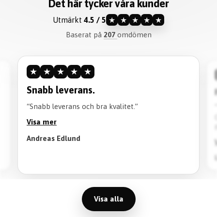
Det här tycker våra kunder
Utmärkt
4.5 / 5
★
★
★
★
★
Baserat på
207
omdömen
★
★
★
★
★
Snabb leverans.
“Snabb leverans och bra kvalitet.”
Visa mer
Andreas Edlund
Visa alla