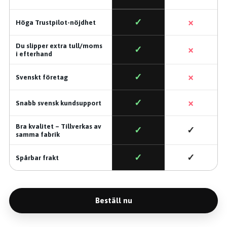
×
✓
Höga Trustpilot-nöjdhet
Du slipper extra tull/moms
×
✓
i efterhand
×
✓
Svenskt företag
×
✓
Snabb svensk kundsupport
Bra kvalitet – Tillverkas av
✓
✓
samma fabrik
✓
✓
Spårbar frakt
Beställ nu