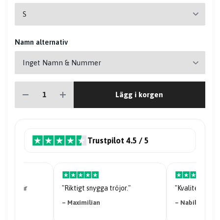
Namn alternativ
Lägg i korgen
Trustpilot 4.5 / 5
riserna är
"Riktigt snygga tröjor."
"Kvaliteten på 
– Maximilian
– Nabil Abdi