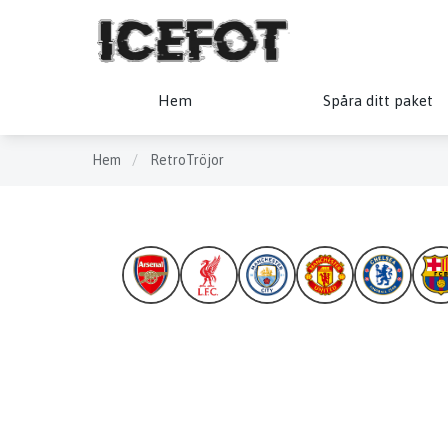
Hem
Spåra ditt paket
Hem
/
RetroTröjor
RONALDO
KAKÁ
ZIDANE
R9
MESUT ÖZIL
GARETH BALE