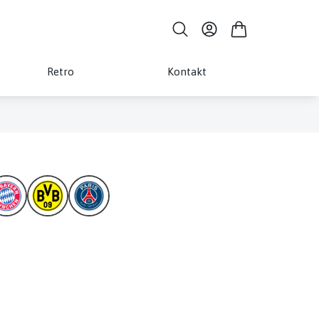
Retro
Kontakt
ZLATAN
RONALDINHO
NEYMAR
DAVID BECKHAM
ARJEN ROBBEN
DROGBA