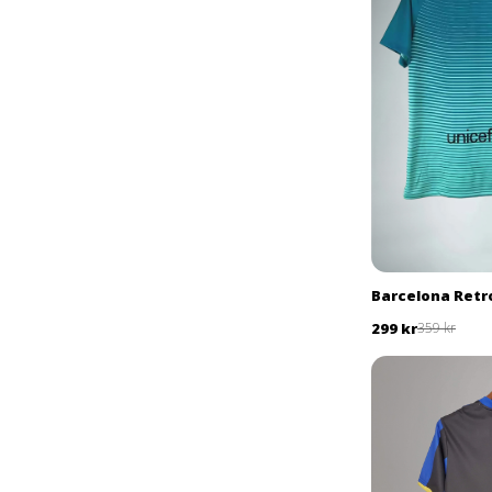
Barcelona Retro
299 kr
359 kr