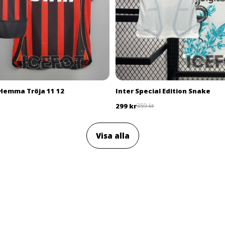
 Hemma Tröja 11 12
Inter Special Edition Snake
299 kr
359 kr
Visa alla