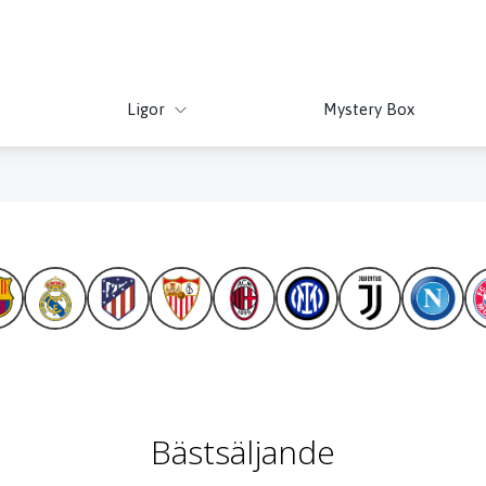
Ligor
Mystery Box
MESSI
HENRY
MARADONA
ROONEY
AGÜERO
HAZARD
Bästsäljande