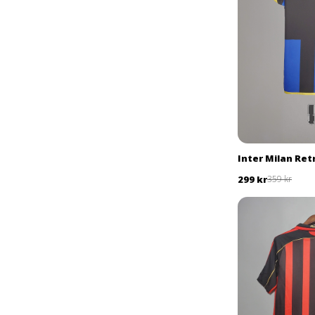
Inter Milan Re
299 kr
359 kr