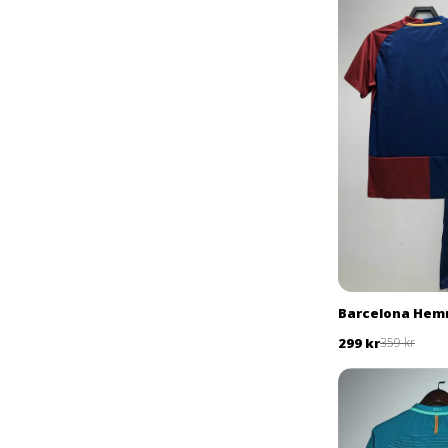
Barcelona Hemm
299 kr
359 kr