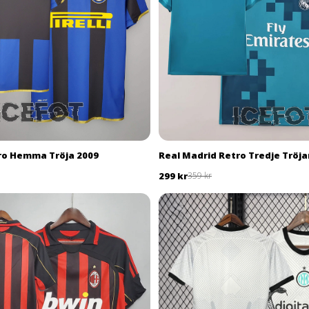
tro Hemma Tröja 2009
Real Madrid Retro Tredje Tröja
299 kr
359 kr