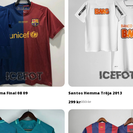
a Final 08 09
Santos Hemma Tröja 2013
299 kr
359 kr