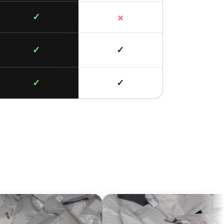
×
✓
✓
✓
✓
✓