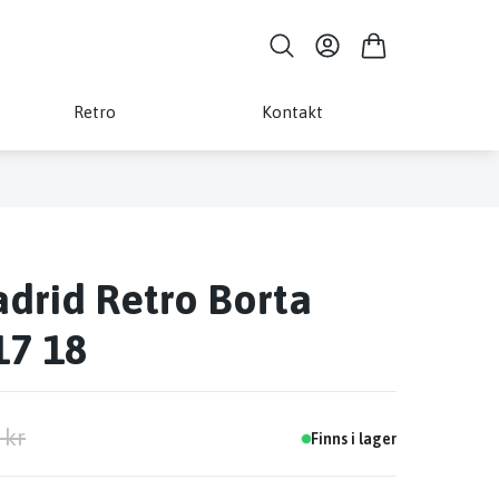
Retro
Kontakt
drid Retro Borta
17 18
 kr
Finns i lager