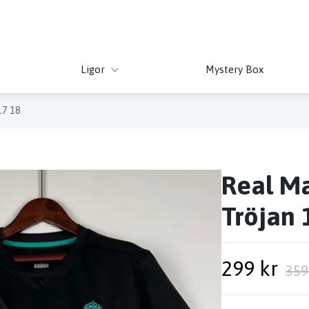
Ligor
Mystery Box
17 18
Real Ma
Tröjan 
299 kr
359