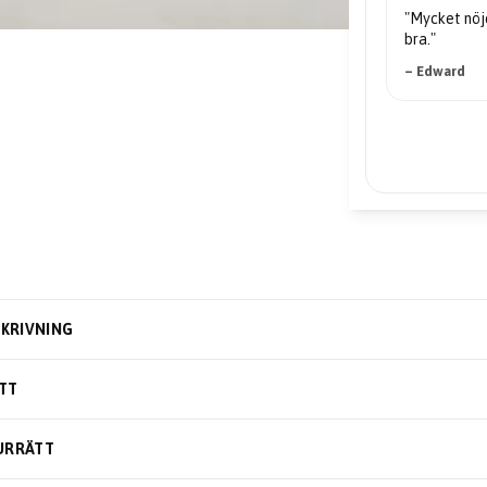
"Mycket nöjd... priserna är mycket
bra."
– Edward
KRIVNING
TT
URRÄTT