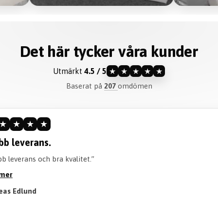
Det här tycker våra kunder
Utmärkt
4.5 / 5
★
★
★
★
★
Baserat på
207
omdömen
★
★
★
Rekomme
et.”
“Kvaliteten
på tröjan. 
Visa mer
Lion Till