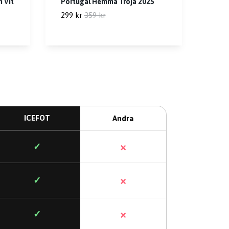
n Vit
Portugal Hemma Tröja 2025
299 kr
359 kr
ICEFOT
Andra
×
✓
×
✓
×
✓