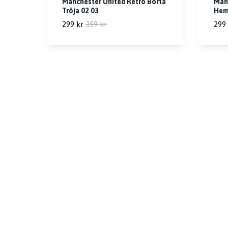
Manchester United Retro Borta
Man
Tröja 02 03
Hem
299 kr
359 kr
299 