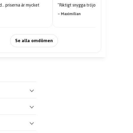
"Riktigt snygga tröjor."
"Kvaliteten på tröjan är galen
– Maximilian
– Nabil Abdi
Se alla omdömen