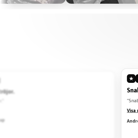
★
★
★
★
★
Snabb leverans.
“Snabb leverans och bra kvalit
Visa mer
Andreas Edlund