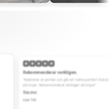
★
★
nderar verkligen.
 är perfekt och går att tvätta perfekt! Också en bra tid att vänta
Rekommenderar verkligen att köpa!”