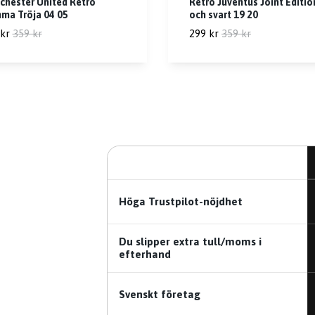
chester United Retro
Retro Juventus Joint Editio
ma Tröja 04 05
och svart 19 20
kr
359 kr
299 kr
359 kr
Höga Trustpilot-nöjdhet
Du slipper extra tull/moms i
efterhand
Svenskt företag