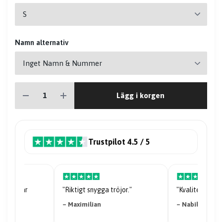
Namn alternativ
Lägg i korgen
Trustpilot 4.5 / 5
riserna är
"Riktigt snygga tröjor."
"Kvaliteten på 
– Maximilian
– Nabil Abdi