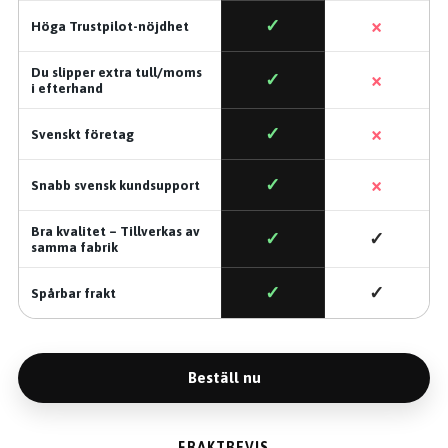
×
✓
Höga Trustpilot-nöjdhet
Du slipper extra tull/moms
×
✓
i efterhand
×
✓
Svenskt företag
×
✓
Snabb svensk kundsupport
Bra kvalitet – Tillverkas av
✓
✓
samma fabrik
✓
✓
Spårbar frakt
Beställ nu
FRAKTBEVIS