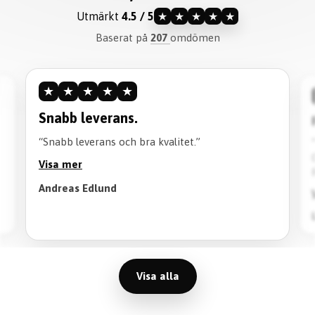
Utmärkt
4.5 / 5
★
★
★
★
★
Baserat på
207
omdömen
★
★
★
★
★
Snabb leverans.
“Snabb leverans och bra kvalitet.”
Visa mer
Andreas Edlund
Visa alla