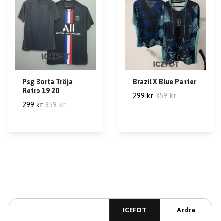
Psg Borta Tröja
Brazil X Blue Panter
Retro 19 20
299 kr
359 kr
299 kr
359 kr
ICEFOT
Andra