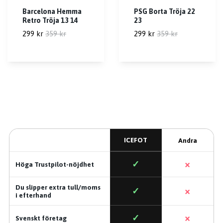
Barcelona Hemma
PSG Borta Tröja 22
Retro Tröja 13 14
23
299 kr
359 kr
299 kr
359 kr
ICEFOT
Andra
×
✓
Höga Trustpilot-nöjdhet
Du slipper extra tull/moms
×
✓
i efterhand
×
✓
Svenskt företag