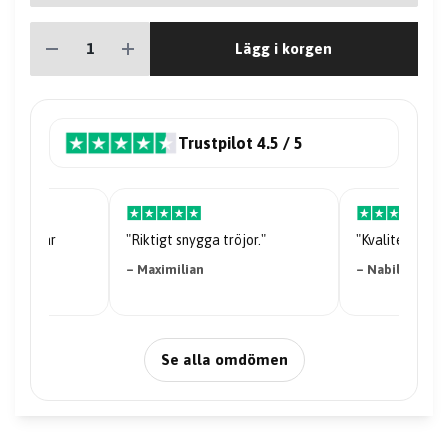
Lägg i korgen
Trustpilot 4.5 / 5
riserna är
"Riktigt snygga tröjor."
"Kvaliteten på 
– Maximilian
– Nabil Abdi
Se alla omdömen