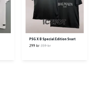
PSG X B Special Edition Svart
299 kr
359 kr