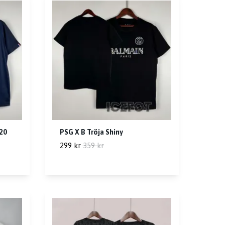
20
PSG X B Tröja Shiny
299 kr
359 kr