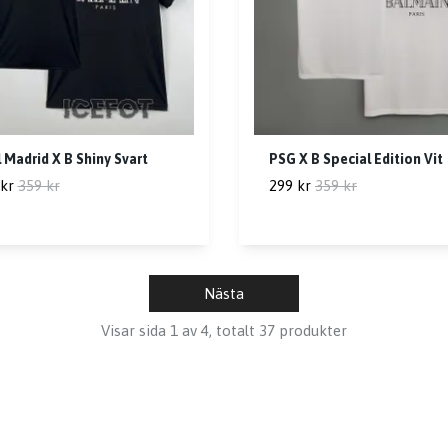
 Madrid X B Shiny Svart
PSG X B Special Edition Vit
kr
359 kr
299 kr
359 kr
Nästa
Visar sida 1 av 4, totalt 37 produkter