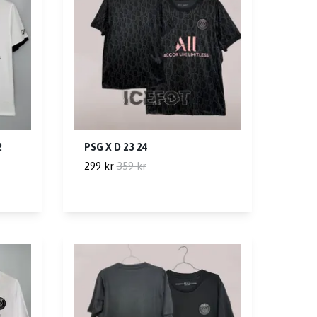
2
PSG X D 23 24
299 kr
359 kr