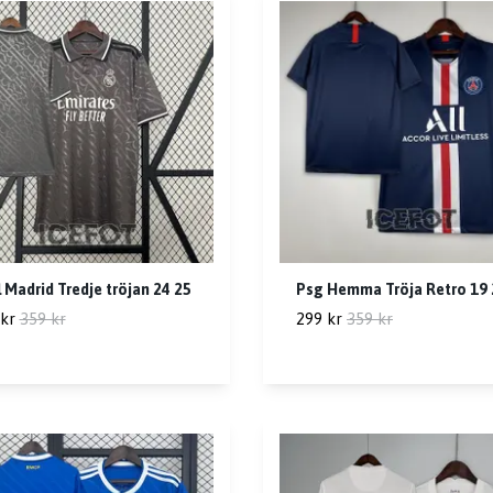
 Madrid Tredje tröjan 24 25
Psg Hemma Tröja Retro 19 
kr
359 kr
299 kr
359 kr