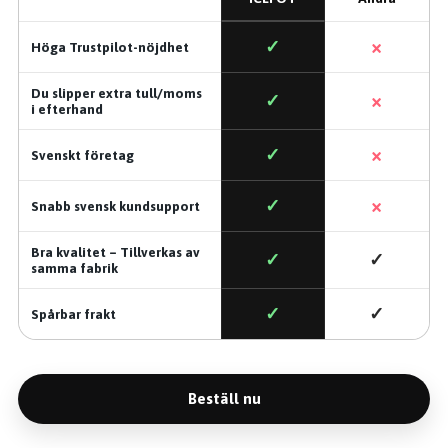
×
✓
Höga Trustpilot-nöjdhet
Du slipper extra tull/moms
×
✓
i efterhand
×
✓
Svenskt företag
×
✓
Snabb svensk kundsupport
Bra kvalitet – Tillverkas av
✓
✓
samma fabrik
✓
✓
Spårbar frakt
Beställ nu