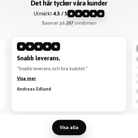
Det här tycker våra kunder
Utmärkt
4.5 / 5
★
★
★
★
★
Baserat på
207
omdömen
★
★
★
★
★
Snabb leverans.
“Snabb leverans och bra kvalitet.”
Visa mer
Andreas Edlund
Visa alla