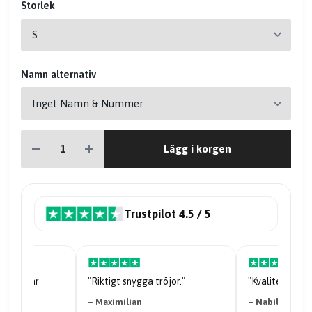
Storlek
Namn alternativ
Lägg i korgen
Trustpilot 4.5 / 5
riserna är
"Riktigt snygga tröjor."
"Kvaliteten på 
– Maximilian
– Nabil Abdi