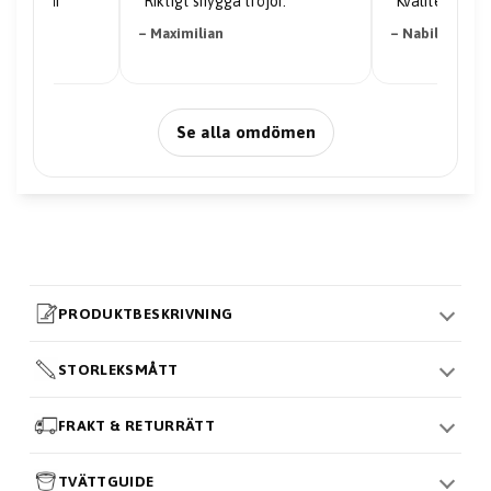
riserna är
"Riktigt snygga tröjor."
"Kvaliteten på 
– Maximilian
– Nabil Abdi
Se alla omdömen
PRODUKTBESKRIVNING
STORLEKSMÅTT
FRAKT & RETURRÄTT
TVÄTTGUIDE