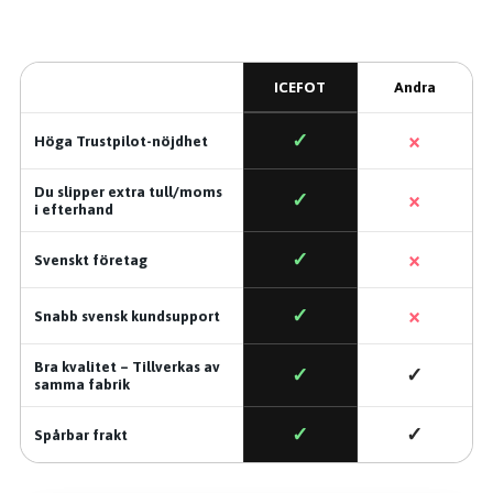
ICEFOT
Andra
×
✓
Höga Trustpilot-nöjdhet
Du slipper extra tull/moms
×
✓
i efterhand
×
✓
Svenskt företag
×
✓
Snabb svensk kundsupport
Bra kvalitet – Tillverkas av
✓
✓
samma fabrik
✓
✓
Spårbar frakt