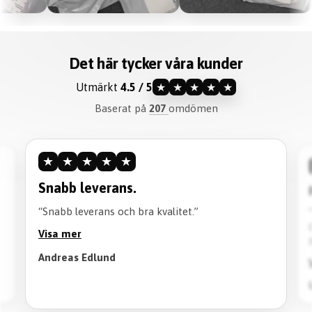
Det här tycker våra kunder
Utmärkt
4.5 / 5
★
★
★
★
★
Baserat på
207
omdömen
★
★
★
★
★
Rekommenderar verkligen.
“Kvaliteten är perfekt och går att tvätta perfekt!
Också en bra tid att vänta på tröjan.
Rekommenderar verkligen att köpa!”
Visa mer
Lion Till