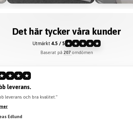
Det här tycker våra kunder
Utmärkt
4.5 / 5
★
★
★
★
★
Baserat på
207
omdömen
★
★
★
★
ommenderar verkligen.
iteten är perfekt och går att tvätta perfekt! Också en bra tid att 
öjan. Rekommenderar verkligen att köpa!”
 mer
Till