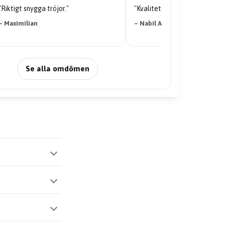
"Riktigt snygga tröjor."
"Kvaliteten på tröjan är galen
– Maximilian
– Nabil Abdi
Se alla omdömen