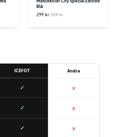
mma
Manchester City Special Edition
Blå
299 kr
359 kr
ICEFOT
Andra
×
✓
×
✓
×
✓