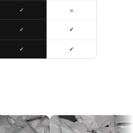
×
✓
✓
✓
✓
✓