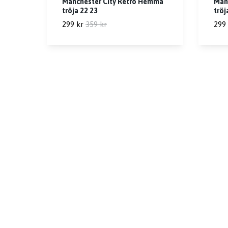
Manchester City Retro Hemma
Manc
tröja 22 23
tröj
299 kr
359 kr
299 