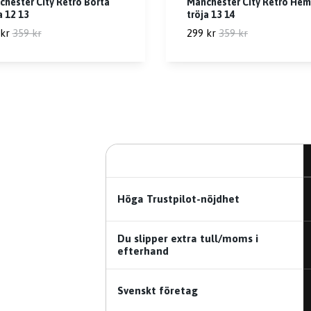
hester City Retro Borta
Manchester City Retro He
a 12 13
tröja 13 14
kr
359 kr
299 kr
359 kr
Höga Trustpilot-nöjdhet
Du slipper extra tull/moms i
efterhand
Svenskt företag