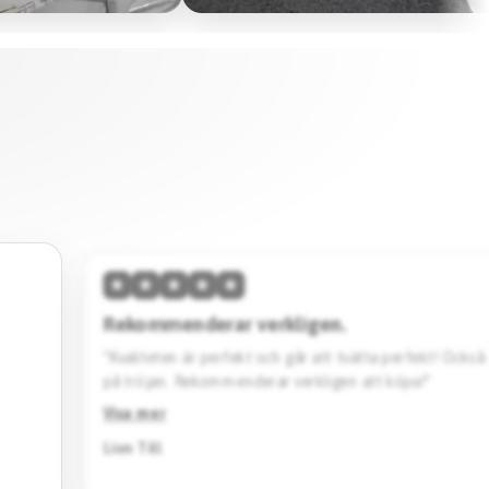
★
★
★
★
★
Hög kvalitet & skön passform.
vänta
“Den här tröjan imponerar med sin höga kvalitet och 
Designen är stilren. Jag köpte en svart Barcelona specia
Rekommenderar starkt.”
Visa mer
Jack Katto