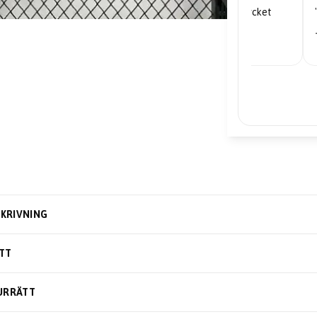
"Mycket nöjd... priserna är mycket
bra."
– Edward
KRIVNING
TT
URRÄTT