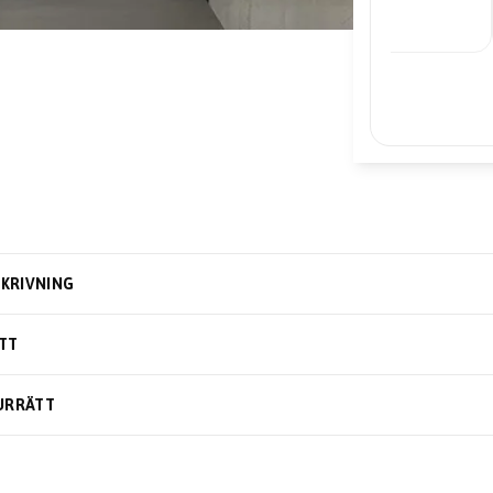
– Edward
KRIVNING
TT
URRÄTT