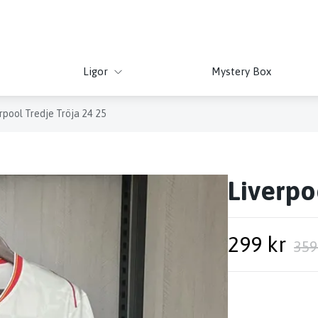
Ligor
Mystery Box
rpool Tredje Tröja 24 25
Liverpo
299 kr
359