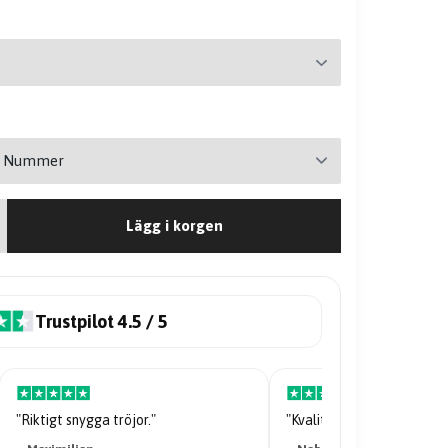
Lägg i korgen
Trustpilot 4.5 / 5
"Riktigt snygga tröjor."
"Kvaliteten på tröjan är galen