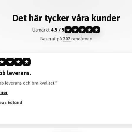
Det här tycker våra kunder
Utmärkt
4.5 / 5
★
★
★
★
★
Baserat på
207
omdömen
★
★
★
★
ommenderar verkligen.
iteten är perfekt och går att tvätta perfekt! Också en bra tid att 
öjan. Rekommenderar verkligen att köpa!”
 mer
Till