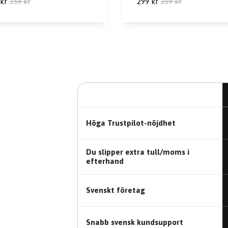
kr
359 kr
299 kr
359 kr
Höga Trustpilot-nöjdhet
Du slipper extra tull/moms i
efterhand
Svenskt företag
Snabb svensk kundsupport