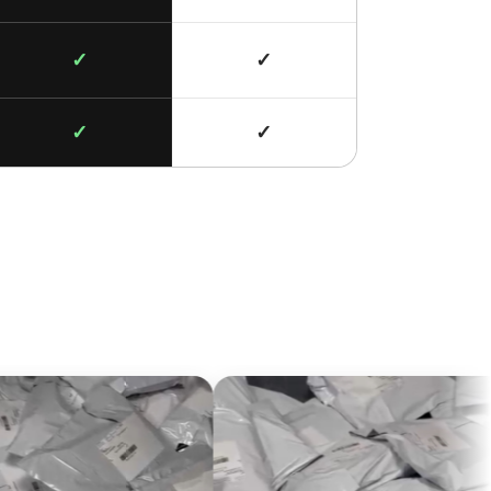
✓
✓
✓
✓