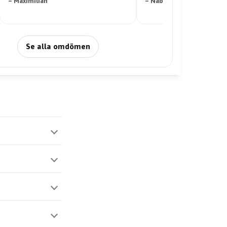
– Maximilian
– Nabil Abdi
Se alla omdömen