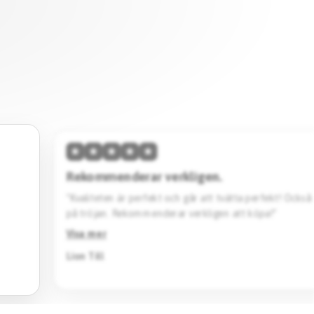
★
★
★
★
★
Hög kvalitet & skön passform.
vänta
“Den här tröjan imponerar med sin höga kvalitet och 
Designen är stilren. Jag köpte en svart Barcelona specia
Rekommenderar starkt.”
Visa mer
Jack Katto