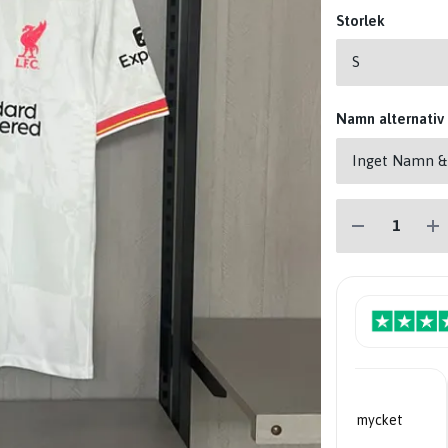
Storlek
Namn alternativ
"Mycket nöjd... priserna är mycket
bra."