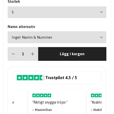
Storlek
Namn alternativ
Lägg i korgen
Trustpilot 4.5 / 5
riserna är
"Riktigt snygga tröjor."
"Kvaliteten på 
– Maximilian
– Nabil Abdi