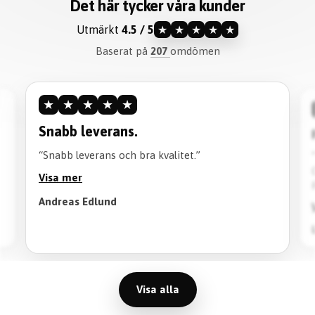
Det här tycker våra kunder
Utmärkt
4.5 / 5
★
★
★
★
★
Baserat på
207
omdömen
★
★
★
★
★
Snabb leverans.
“Snabb leverans och bra kvalitet.”
Visa mer
Andreas Edlund
Visa alla