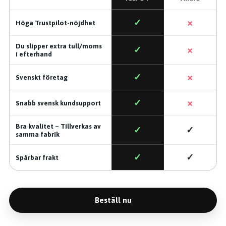
×
✓
Höga Trustpilot-nöjdhet
Du slipper extra tull/moms
×
✓
i efterhand
×
✓
Svenskt företag
×
✓
Snabb svensk kundsupport
Bra kvalitet – Tillverkas av
✓
✓
samma fabrik
✓
✓
Spårbar frakt
Beställ nu