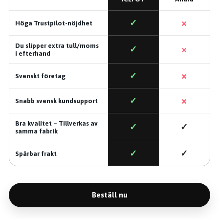
×
✓
Höga Trustpilot-nöjdhet
Du slipper extra tull/moms
×
✓
i efterhand
×
✓
Svenskt företag
×
✓
Snabb svensk kundsupport
Bra kvalitet – Tillverkas av
✓
✓
samma fabrik
✓
✓
Spårbar frakt
Beställ nu