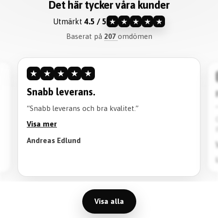
Det här tycker våra kunder
Utmärkt
4.5 / 5
★
★
★
★
★
Baserat på
207
omdömen
★
★
★
★
★
★
Snabb leverans.
Reko
“Snabb leverans och bra kvalitet.”
“Kvali
Också 
Visa mer
Rekom
Andreas Edlund
Visa 
Lion T
Visa alla