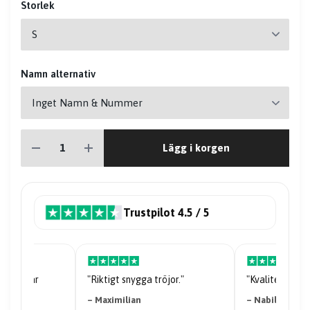
Storlek
Namn alternativ
Lägg i korgen
Trustpilot 4.5 / 5
riserna är
"Riktigt snygga tröjor."
"Kvaliteten på 
– Maximilian
– Nabil Abdi