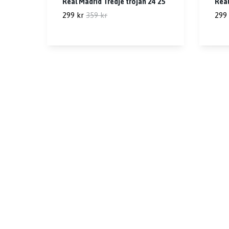
Real Madrid Tredje tröjan 24 25
Real
299 kr
359 kr
299 