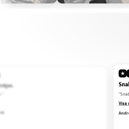
★
Rek
“Kva
bra kvalitet.”
på t
Visa
Lion