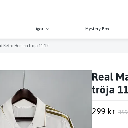
Ligor
Mystery Box
d Retro Hemma tröja 11 12
Real M
tröja 1
299 kr
359