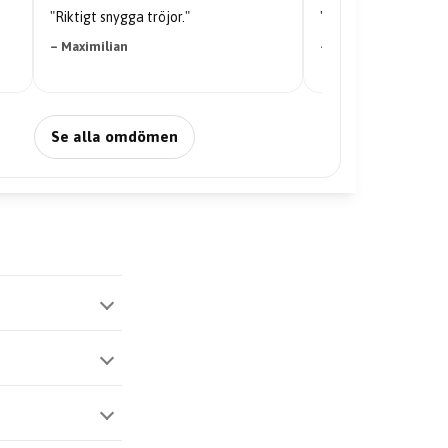
"Riktigt snygga tröjor."
"Kvaliteten på tröjan är galen
– Maximilian
– Nabil Abdi
Se alla omdömen