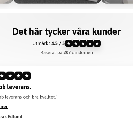
Det här tycker våra kunder
Utmärkt
4.5 / 5
★
★
★
★
★
Baserat på
207
omdömen
★
★
★
★
ommenderar verkligen.
liteten är perfekt och går att tvätta perfekt! Också en bra tid att v
röjan. Rekommenderar verkligen att köpa!”
 mer
 Till