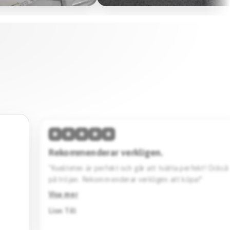
★
★
★
★
★
Hög kvalitet & skön passform.
änta
“Den här tröjan imponerar med sin höga kvalitet och 
Designen är stilren. Jag köpte en svart Barcelona specia
Rekommenderar starkt.”
Visa mer
Jack Katto