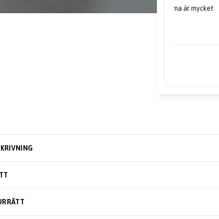
"Mycket nöjd... priserna är mycket
bra."
– Edward
KRIVNING
TT
URRÄTT