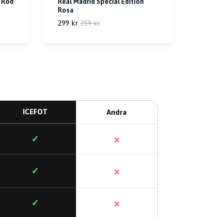
n Röd
Real Madrid Special Edition
Rosa
299 kr
359 kr
ICEFOT
Andra
×
✓
×
✓
×
✓