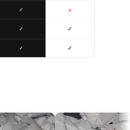
×
✓
✓
✓
✓
✓