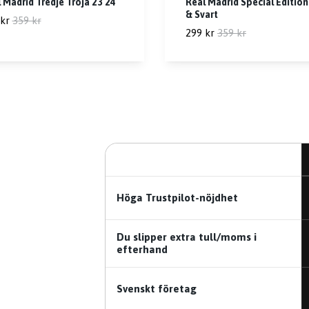
 Madrid Tredje Tröja 23 24
Real Madrid Special Editio
& Svart
kr
359 kr
299 kr
359 kr
Höga Trustpilot-nöjdhet
Du slipper extra tull/moms i
efterhand
Svenskt företag