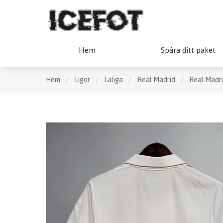
Hem
Spåra ditt paket
Hem
/
Ligor
/
Laliga
/
Real Madrid
/
Real Madri