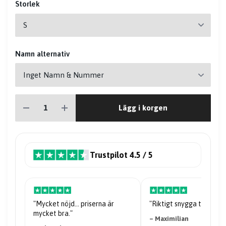
Storlek
Namn alternativ
Lägg i korgen
Trustpilot 4.5 / 5
riserna är
"Riktigt snygga tröjor."
"Kvaliteten på 
– Maximilian
– Nabil Abdi