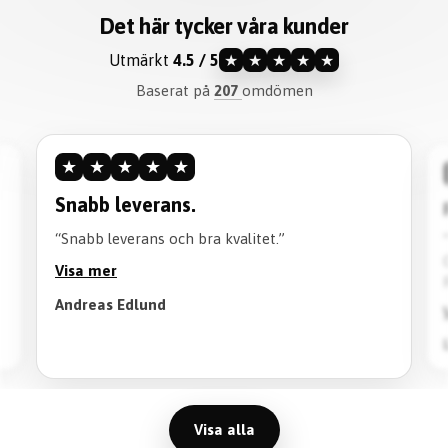
Det här tycker våra kunder
Utmärkt
4.5 / 5
★
★
★
★
★
Baserat på
207
omdömen
★
★
★
★
★
Snabb leverans.
“Snabb leverans och bra kvalitet.”
Visa mer
Andreas Edlund
Visa alla