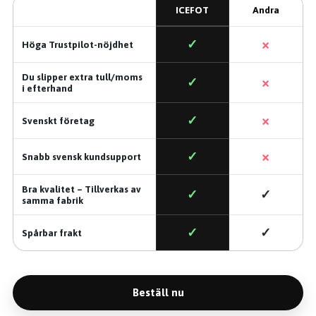
ICEFOT
Andra
×
✓
Höga Trustpilot-nöjdhet
Du slipper extra tull/moms
×
✓
i efterhand
×
✓
Svenskt företag
×
✓
Snabb svensk kundsupport
Bra kvalitet – Tillverkas av
✓
✓
samma fabrik
✓
✓
Spårbar frakt
Beställ nu