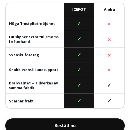
ICEFOT
Andra
×
✓
Höga Trustpilot-nöjdhet
Du slipper extra tull/moms
×
✓
i efterhand
×
✓
Svenskt företag
×
✓
Snabb svensk kundsupport
Bra kvalitet – Tillverkas av
✓
✓
samma fabrik
✓
✓
Spårbar frakt
Beställ nu