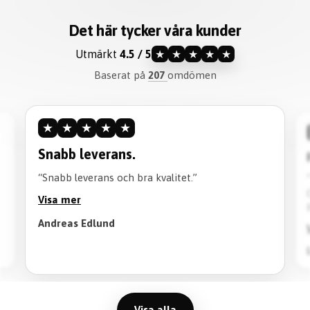
Det här tycker våra kunder
Utmärkt
4.5 / 5
★
★
★
★
★
Baserat på
207
omdömen
★
★
★
★
★
Snabb leverans.
“Snabb leverans och bra kvalitet.”
Visa mer
Andreas Edlund
Visa alla