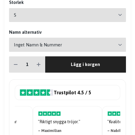
Storlek
Namn alternativ
Lägg i korgen
Trustpilot 4.5 / 5
riserna är
"Riktigt snygga tröjor."
"Kvaliteten på 
– Maximilian
– Nabil Abdi