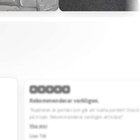
★
★
★
★
★
Hög kvalitet & skön passform.
vänta
“Den här tröjan imponerar med sin höga kvalitet och 
Designen är stilren. Jag köpte en svart Barcelona specia
Rekommenderar starkt.”
Visa mer