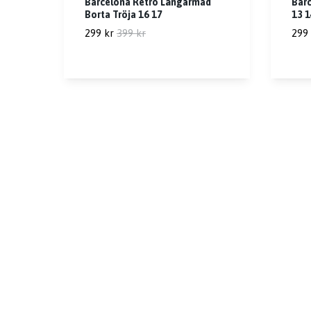
Barcelona Retro Långärmad
Bar
Borta Tröja 16 17
13 1
299 kr
399 kr
299 