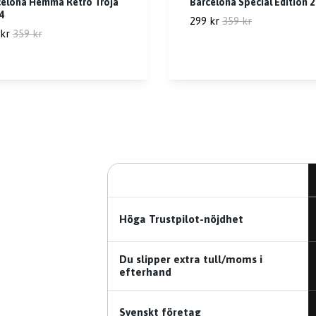
celona Hemma Retro Tröja
Barcelona Special Edition 
4
299 kr
359 kr
kr
359 kr
Höga Trustpilot-nöjdhet
Du slipper extra tull/moms i
efterhand
Svenskt företag