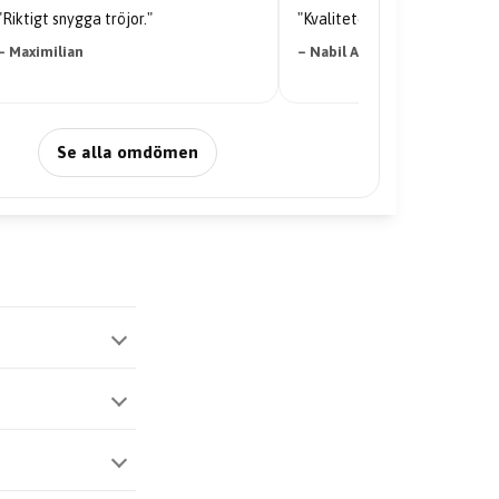
"Riktigt snygga tröjor."
"Kvaliteten på tröjan är galen
– Maximilian
– Nabil Abdi
Se alla omdömen