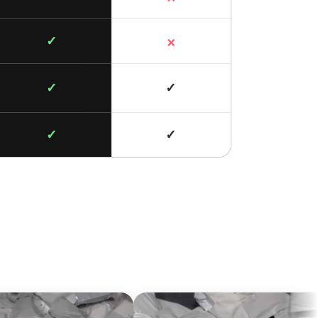
×
✓
✓
✓
✓
✓