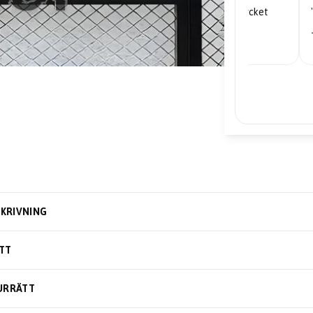
"Mycket nöjd... priserna är mycket
bra."
– Edward
KRIVNING
TT
URRÄTT