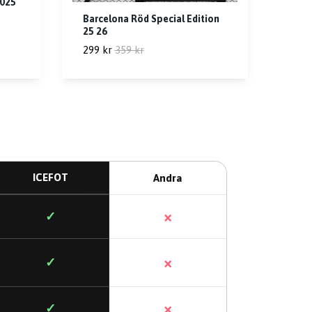
2025
Barcelona Röd Special Edition
25 26
299 kr
359 kr
ICEFOT
Andra
×
✓
×
✓
×
✓