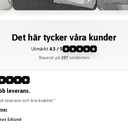
Det här tycker våra kunder
Utmärkt
4.5 / 5
★
★
★
★
★
Baserat på
207
omdömen
★
★
★
★
ommenderar verkligen.
iteten är perfekt och går att tvätta perfekt! Också en bra tid att 
öjan. Rekommenderar verkligen att köpa!”
 mer
Till