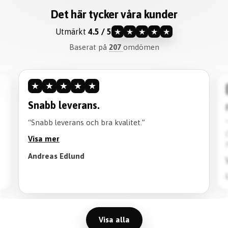
Det här tycker våra kunder
Utmärkt
4.5 / 5
★
★
★
★
★
Baserat på
207
omdömen
★
★
★
★
★
Snabb leverans.
“Snabb leverans och bra kvalitet.”
Visa mer
Andreas Edlund
Visa alla