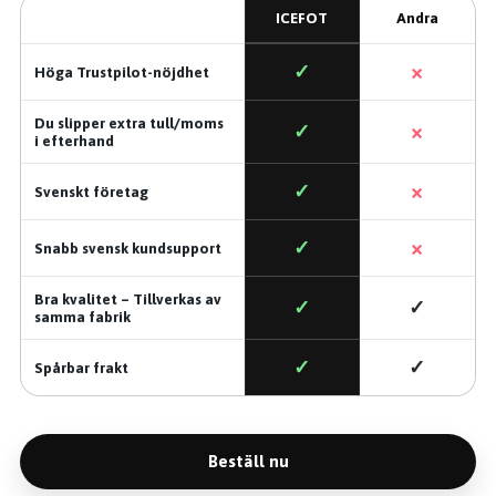
ICEFOT
Andra
×
✓
Höga Trustpilot-nöjdhet
Du slipper extra tull/moms
×
✓
i efterhand
×
✓
Svenskt företag
×
✓
Snabb svensk kundsupport
Bra kvalitet – Tillverkas av
✓
✓
samma fabrik
✓
✓
Spårbar frakt
Beställ nu