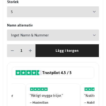
Storlek
Namn alternativ
Lägg i korgen
Trustpilot 4.5 / 5
riserna är
"Riktigt snygga tröjor."
"Kvaliteten på 
– Maximilian
– Nabil Abdi