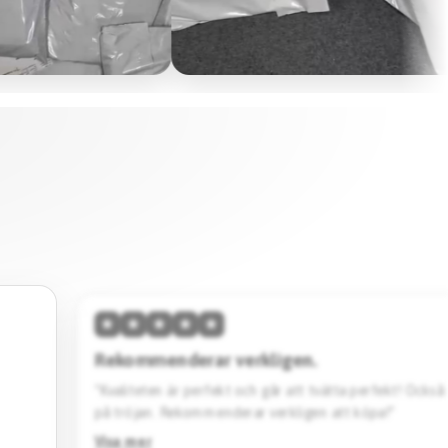
★
★
★
★
★
Hög kvalitet & skön passform.
vänta
“Den här tröjan imponerar med sin höga kvalitet och 
Designen är stilren. Jag köpte en svart Barcelona specia
Rekommenderar starkt.”