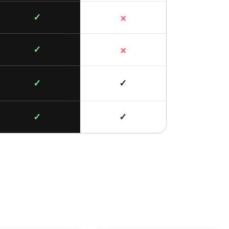
×
✓
×
✓
✓
✓
✓
✓