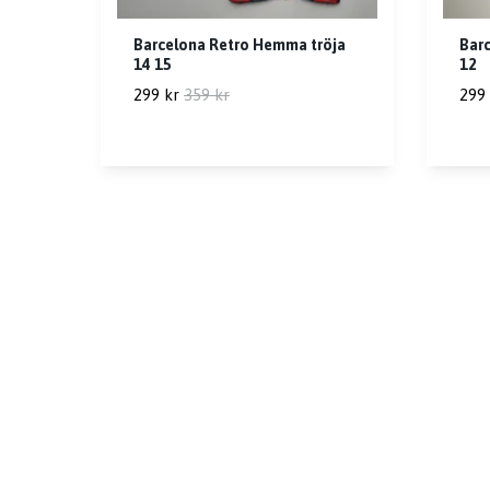
Barcelona Retro Hemma tröja
Barc
14 15
12
299 kr
359 kr
299 