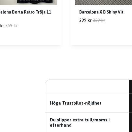
elona Borta Retro Tröja 11
Barcelona X B Shiny Vit
299 kr
359 kr
kr
359 kr
Höga Trustpilot-nöjdhet
Du slipper extra tull/moms i
efterhand