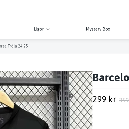
Ligor
Mystery Box
rta Tröja 24 25
Barcelo
299 kr
359