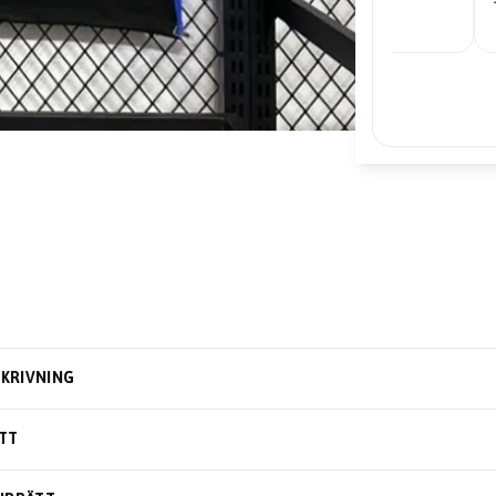
– Edward
KRIVNING
TT