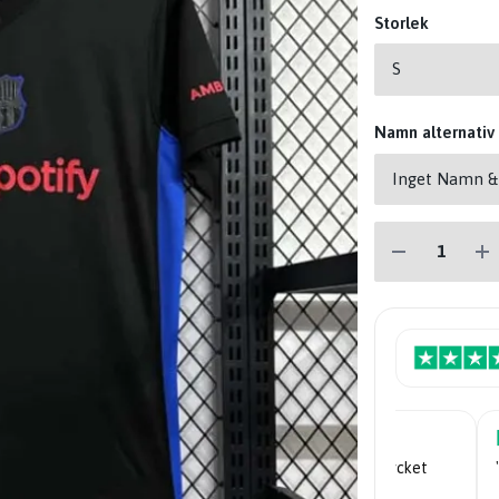
Storlek
Namn alternativ
"Mycket nöjd... priserna är mycket
bra."