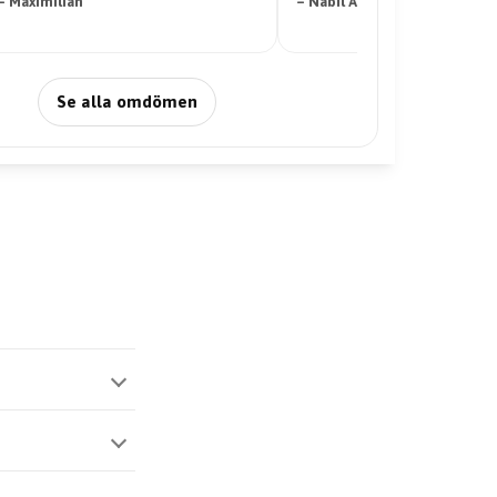
– Maximilian
– Nabil Abdi
Se alla omdömen