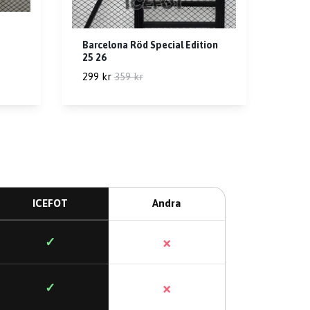
Barcelona Röd Special Edition
25 26
299 kr
359 kr
ICEFOT
Andra
×
✓
×
✓