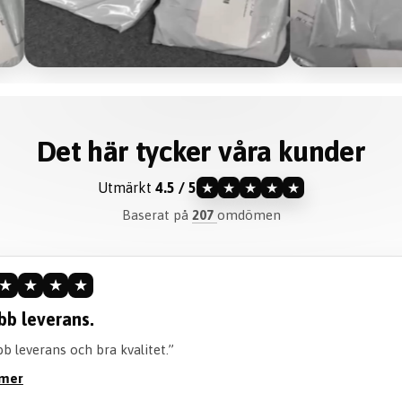
Det här tycker våra kunder
Utmärkt
4.5 / 5
★
★
★
★
★
Baserat på
207
omdömen
★
★
★
★
ommenderar verkligen.
iteten är perfekt och går att tvätta perfekt! Också en bra tid att 
öjan. Rekommenderar verkligen att köpa!”
 mer