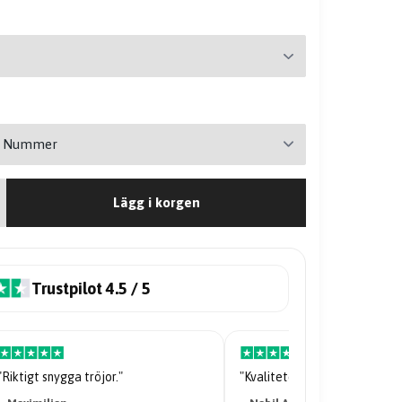
Lägg i korgen
Trustpilot 4.5 / 5
"Riktigt snygga tröjor."
"Kvaliteten på tröjan är galen