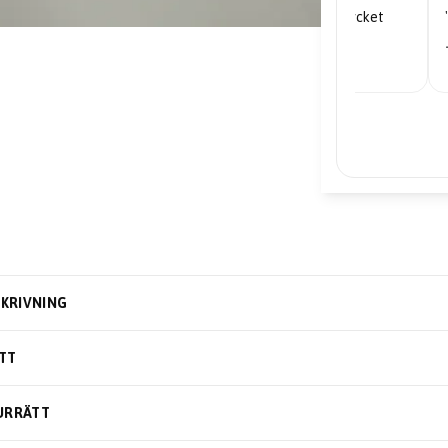
"Mycket nöjd... priserna är mycket
bra."
– Edward
KRIVNING
TT
URRÄTT