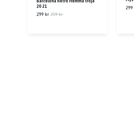
Barcelona Retro Hemma tröja
20 21
299 
299 kr
359 kr