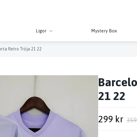
Ligor
Mystery Box
rta Retro Tröja 21 22
Barcelo
21 22
299 kr
359