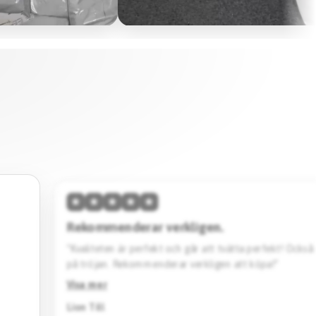
★
★
★
★
★
Hög kvalitet & skön passform.
vänta
“Den här tröjan imponerar med sin höga kvalitet och 
Designen är stilren. Jag köpte en svart Barcelona specia
Rekommenderar starkt.”
Visa mer