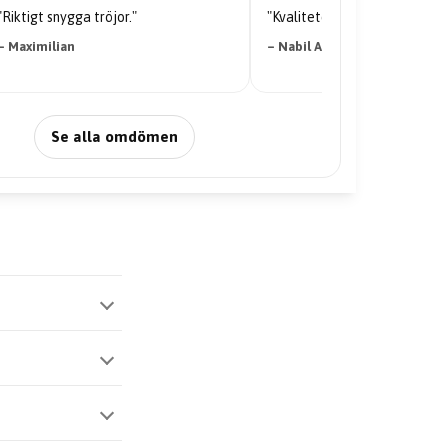
"Riktigt snygga tröjor."
"Kvaliteten på tröjan är galen
– Maximilian
– Nabil Abdi
Se alla omdömen