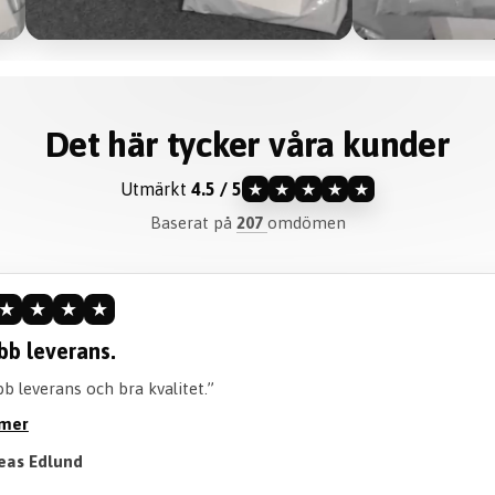
Det här tycker våra kunder
Utmärkt
4.5 / 5
★
★
★
★
★
Baserat på
207
omdömen
★
★
★
★
ommenderar verkligen.
iteten är perfekt och går att tvätta perfekt! Också en bra tid att 
öjan. Rekommenderar verkligen att köpa!”
 mer
Till