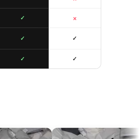
×
✓
✓
✓
✓
✓