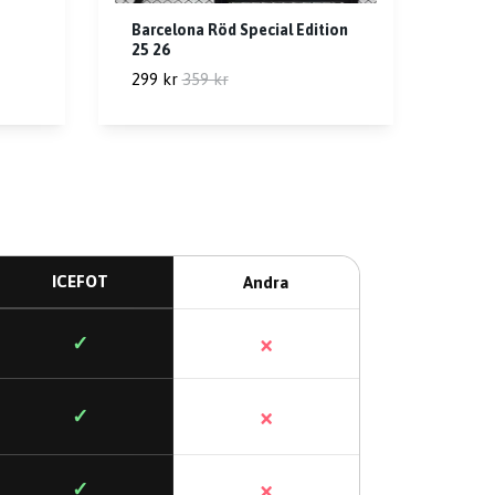
Barcelona Röd Special Edition
25 26
299 kr
359 kr
ICEFOT
Andra
×
✓
×
✓
×
✓