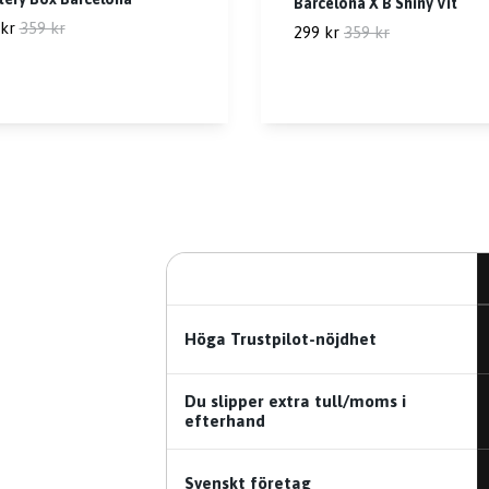
Barcelona X B Shiny Vit
kr
359 kr
299 kr
359 kr
Höga Trustpilot-nöjdhet
Du slipper extra tull/moms i
efterhand
Svenskt företag