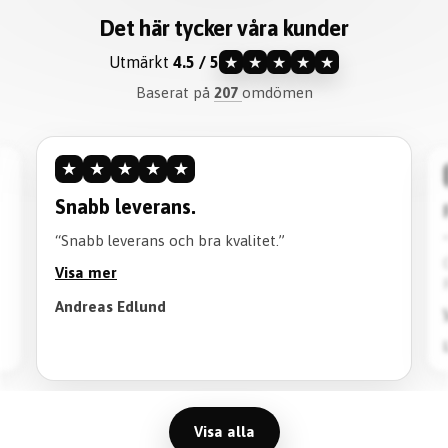
Det här tycker våra kunder
Utmärkt
4.5 / 5
★
★
★
★
★
Baserat på
207
omdömen
★
★
★
★
★
Snabb leverans.
“Snabb leverans och bra kvalitet.”
Visa mer
Andreas Edlund
Visa alla