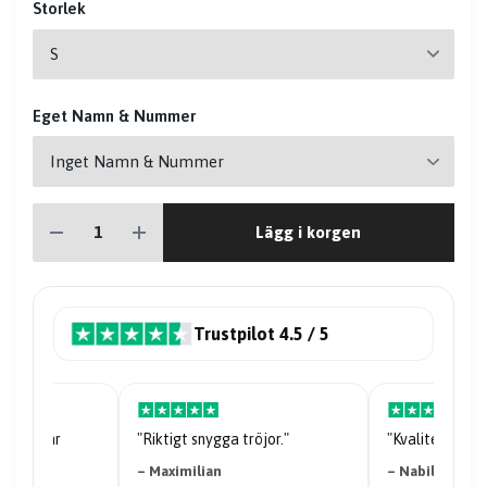
Storlek
Eget Namn & Nummer
Lägg i korgen
Trustpilot 4.5 / 5
riserna är
"Riktigt snygga tröjor."
"Kvaliteten på 
– Maximilian
– Nabil Abdi