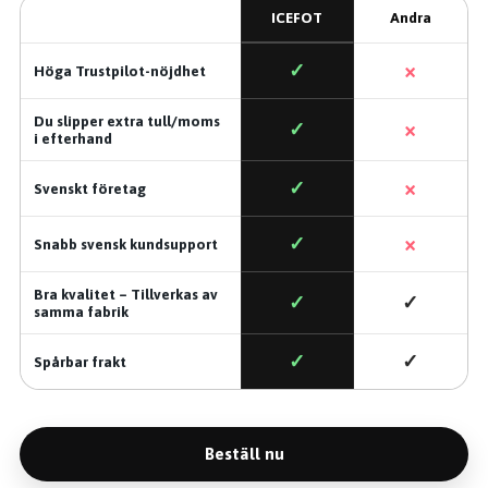
ICEFOT
Andra
×
✓
Höga Trustpilot-nöjdhet
Du slipper extra tull/moms
×
✓
i efterhand
×
✓
Svenskt företag
×
✓
Snabb svensk kundsupport
Bra kvalitet – Tillverkas av
✓
✓
samma fabrik
✓
✓
Spårbar frakt
Beställ nu