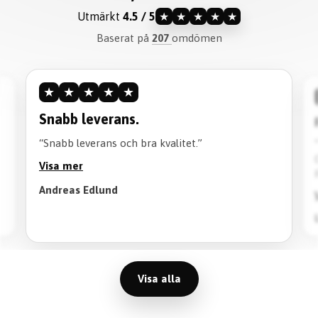
Utmärkt
4.5 / 5
★
★
★
★
★
Baserat på
207
omdömen
★
★
★
★
★
★
Snabb leverans.
Re
“Snabb leverans och bra kvalitet.”
“Kv
Ock
Visa mer
Rek
Andreas Edlund
Vis
Lio
Visa alla