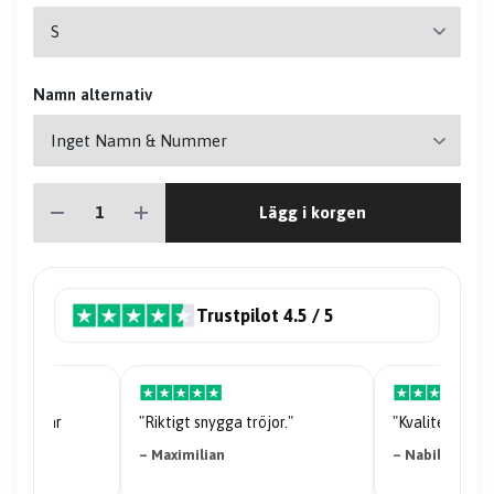
Namn alternativ
Lägg i korgen
Trustpilot 4.5 / 5
riserna är
"Riktigt snygga tröjor."
"Kvaliteten på 
– Maximilian
– Nabil Abdi