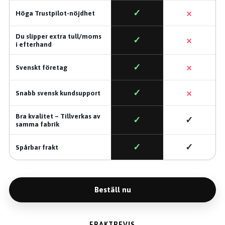
×
✓
Höga Trustpilot-nöjdhet
Du slipper extra tull/moms
×
✓
i efterhand
×
✓
Svenskt företag
×
✓
Snabb svensk kundsupport
Bra kvalitet – Tillverkas av
✓
✓
samma fabrik
✓
✓
Spårbar frakt
Beställ nu
FRAKTBEVIS