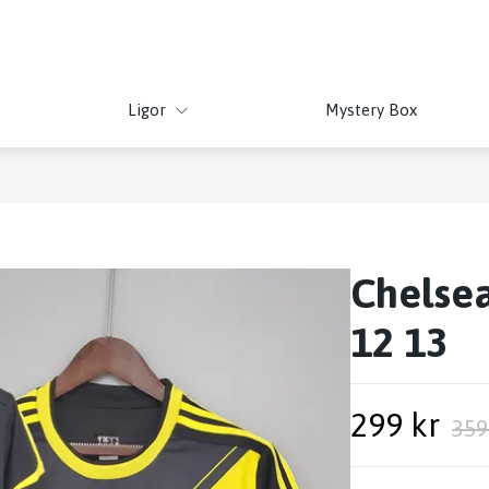
Ligor
Mystery Box
Chelsea
12 13
299 kr
359