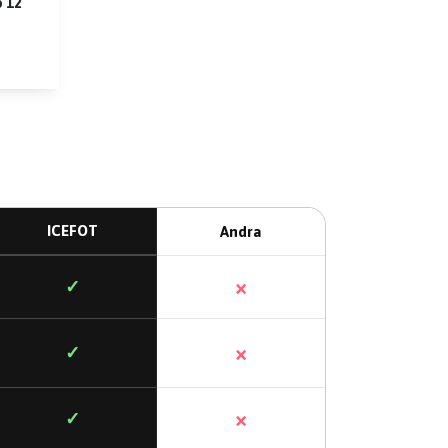
o 12
ICEFOT
Andra
×
✓
×
✓
×
✓