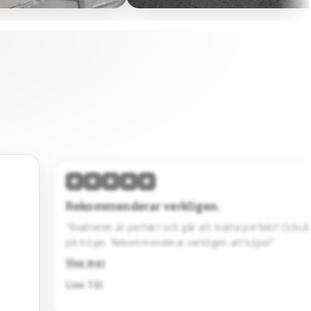
★
★
★
★
★
Hög kvalitet & skön passform.
vänta
“Den här tröjan imponerar med sin höga kvalitet och 
Designen är stilren. Jag köpte en svart Barcelona specia
Rekommenderar starkt.”
Visa mer
Jack Katto