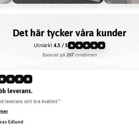
Det här tycker våra kunder
Utmärkt
4.5 / 5
★
★
★
★
★
Baserat på
207
omdömen
★
★
★
★
ommenderar verkligen.
iteten är perfekt och går att tvätta perfekt! Också en bra tid att 
öjan. Rekommenderar verkligen att köpa!”
 mer
Till