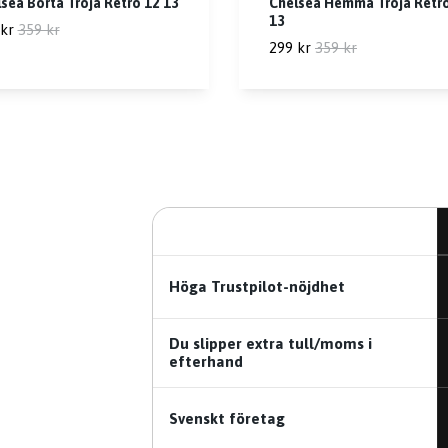
sea Borta Tröja Retro 12 13
Chelsea Hemma Tröja Retr
13
kr
359 kr
299 kr
359 kr
Höga Trustpilot-nöjdhet
Du slipper extra tull/moms i
efterhand
Svenskt företag