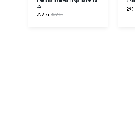
Chelsea Hemma Tröja Retro 14
Chel
15
299 
299 kr
359 kr