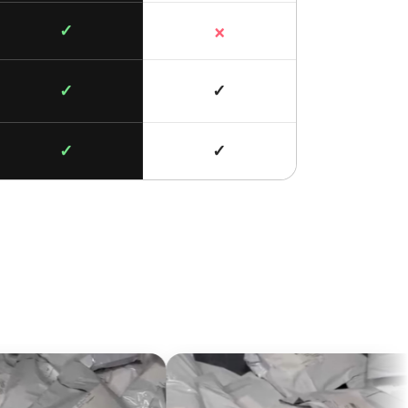
×
✓
✓
✓
✓
✓