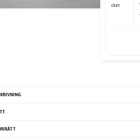
"Mycket nöjd... priserna är mycket
bra."
– Edward
KRIVNING
TT
URRÄTT