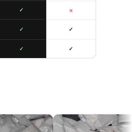
×
✓
✓
✓
✓
✓