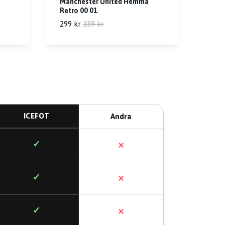
Manchester United Hemma
Retro 00 01
299 kr
359 kr
ICEFOT
Andra
×
✓
×
✓
×
✓