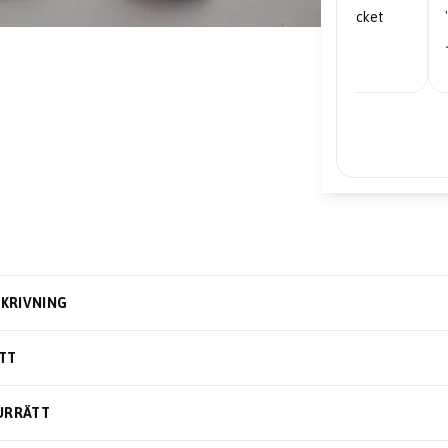
"Mycket nöjd... priserna är mycket
bra."
– Edward
KRIVNING
TT
URRÄTT