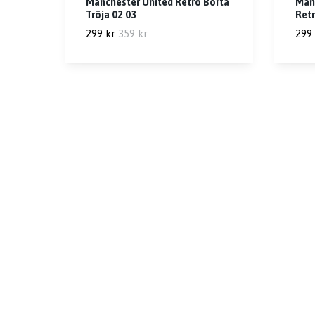
Manchester United Retro Borta
Man
Tröja 02 03
Retr
299 kr
359 kr
299 