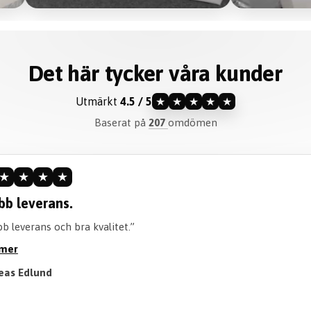
Det här tycker våra kunder
Utmärkt
4.5 / 5
★
★
★
★
★
Baserat på
207
omdömen
★
★
★
★
ommenderar verkligen.
iteten är perfekt och går att tvätta perfekt! Också en bra tid att 
öjan. Rekommenderar verkligen att köpa!”
 mer
Till