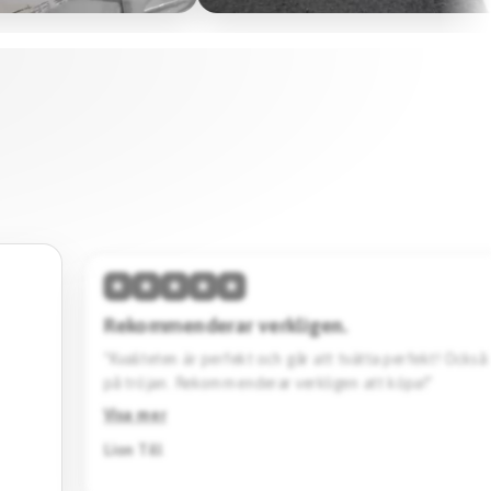
★
★
★
★
★
Hög kvalitet & skön passform.
vänta
“Den här tröjan imponerar med sin höga kvalitet och 
Designen är stilren. Jag köpte en svart Barcelona specia
Rekommenderar starkt.”
Visa mer
Jack Katto