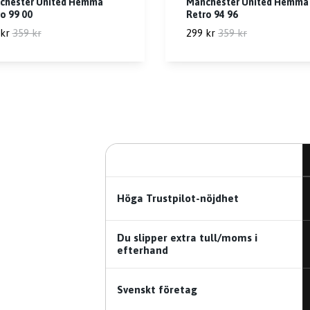
chester United Hemma
Manchester United Hemma
o 99 00
Retro 94 96
kr
359 kr
299 kr
359 kr
Höga Trustpilot-nöjdhet
Du slipper extra tull/moms i
efterhand
Svenskt företag