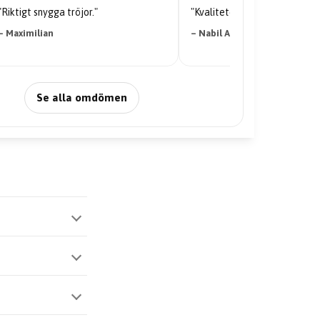
"Riktigt snygga tröjor."
"Kvaliteten på tröjan är galen
– Maximilian
– Nabil Abdi
Se alla omdömen