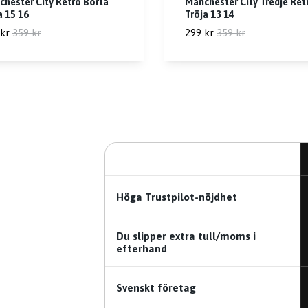
hester City Retro Borta
Manchester City Tredje Ret
a 15 16
Tröja 13 14
kr
359 kr
299 kr
359 kr
Höga Trustpilot-nöjdhet
Du slipper extra tull/moms i
efterhand
Svenskt företag