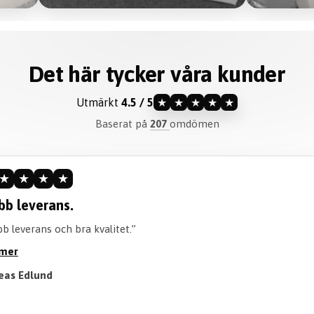
Det här tycker våra kunder
Utmärkt
4.5 / 5
★
★
★
★
★
Baserat på
207
omdömen
★
★
★
★
ommenderar verkligen.
liteten är perfekt och går att tvätta perfekt! Också en bra tid att v
röjan. Rekommenderar verkligen att köpa!”
a mer
 Till