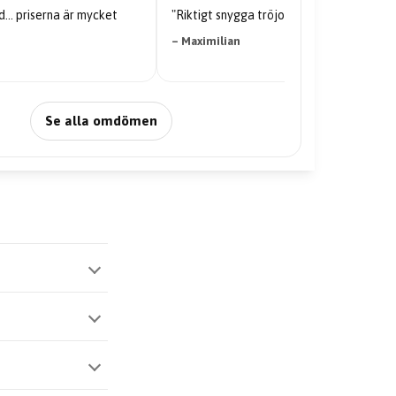
"Riktigt snygga tröjor."
"Kvaliteten på tröjan är galen
– Maximilian
– Nabil Abdi
Se alla omdömen