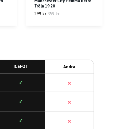
ro
Manchester City Hemma Retro
Tröja 19 20
299 kr
359 kr
ICEFOT
Andra
×
✓
×
✓
×
✓