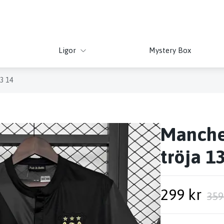
Ligor
Mystery Box
13 14
Manches
tröja 1
299 kr
359