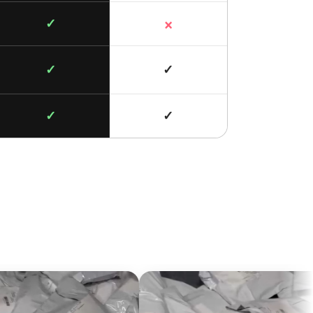
×
✓
✓
✓
✓
✓