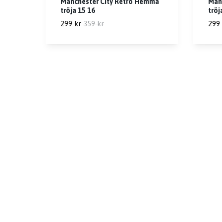
Manchester City Retro Hemma
Manc
tröja 15 16
tröj
299 kr
359 kr
299 