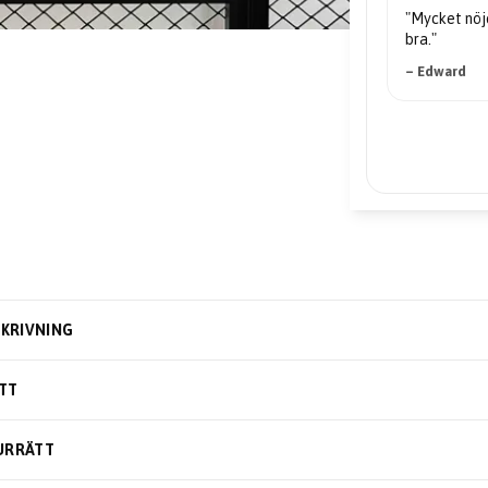
"Mycket nöjd... priserna är mycket
bra."
– Edward
KRIVNING
TT
URRÄTT