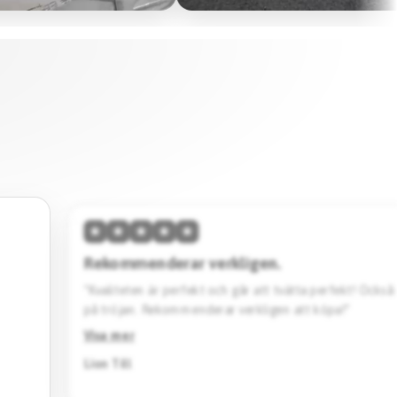
★
★
★
★
★
Hög kvalitet & skön passform.
änta
“Den här tröjan imponerar med sin höga kvalitet och 
Designen är stilren. Jag köpte en svart Barcelona specia
Rekommenderar starkt.”
Visa mer
Jack Katto