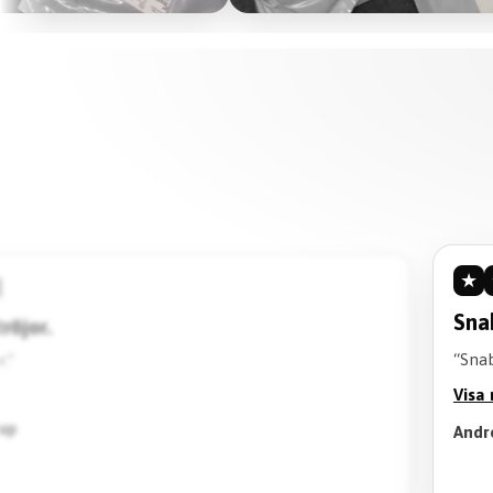
★
Rek
“Kva
ra kvalitet.”
på t
Vis
Lion